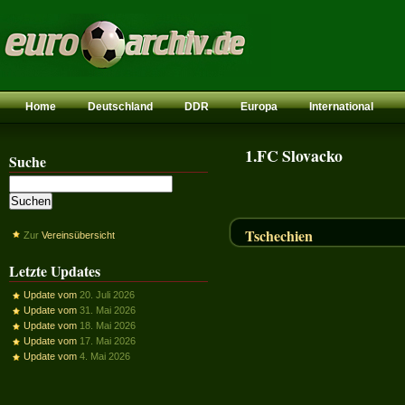
Home
Deutschland
DDR
Europa
International
1.FC Slovacko
Suche
Tschechien
Zur
Vereinsübersicht
Letzte Updates
Update vom
20. Juli 2026
Update vom
31. Mai 2026
Update vom
18. Mai 2026
Update vom
17. Mai 2026
Update vom
4. Mai 2026