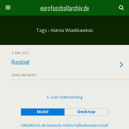
eurofussballarchiv.de
Tags › Alania Wladikawkas
3. MAI 2013
Russland
KEINE ANTWORT
Zum Seitenanfang
Mobil
Desktop
ONLINELIGA.de Deutsche Online Fußballmeisterschaft