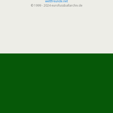
wettfreunde.net
© 1999 - 2024 eurofussballarchiv.de