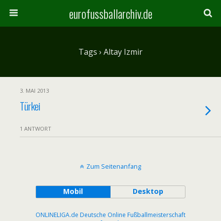
eurofussballarchiv.de
Tags › Altay Izmir
3. MAI 2013
Türkei
1 ANTWORT
Zum Seitenanfang
Mobil
Desktop
ONLINELIGA.de Deutsche Online Fußballmeisterschaft