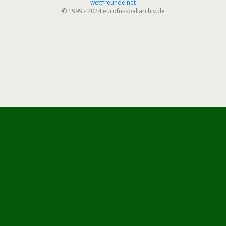
wettfreunde.net
© 1999 - 2024 eurofussballarchiv.de