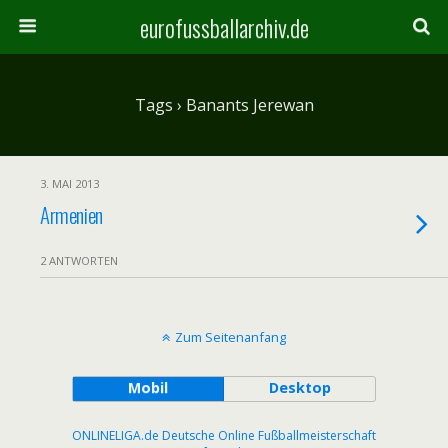
eurofussballarchiv.de
Tags › Banants Jerewan
3. MAI 2013
Armenien
2 ANTWORTEN
Zum Seitenanfang
Mobil
Desktop
ONLINELIGA.de Deutsche Online Fußballmeisterschaft