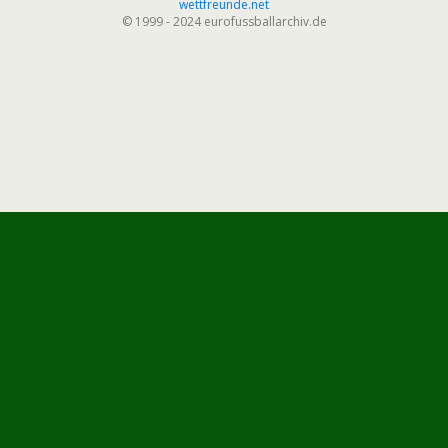
wettfreunde.net
© 1999 - 2024 eurofussballarchiv.de