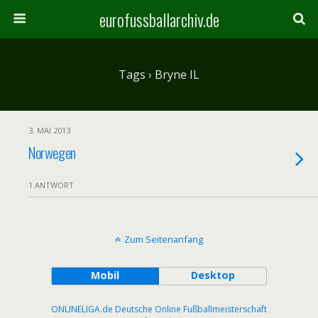
eurofussballarchiv.de
Tags › Bryne IL
3. MAI 2013
Norwegen
1 ANTWORT
Zum Seitenanfang
Mobil
Desktop
ONLINELIGA.de Deutsche Online Fußballmeisterschaft