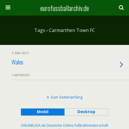
eurofussballarchiv.de
Tags › Carmarthen Town FC
3. MAI 2013
Wales
1 ANTWORT
Zum Seitenanfang
Mobil
Desktop
ONLINELIGA.de Deutsche Online Fußballmeisterschaft