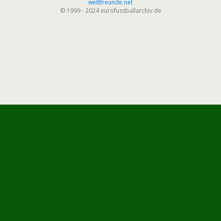
wettfreunde.net
© 1999 - 2024 eurofussballarchiv.de