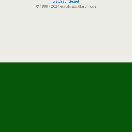
wettfreunde.net
© 1999 - 2024 eurofussballarchiv.de