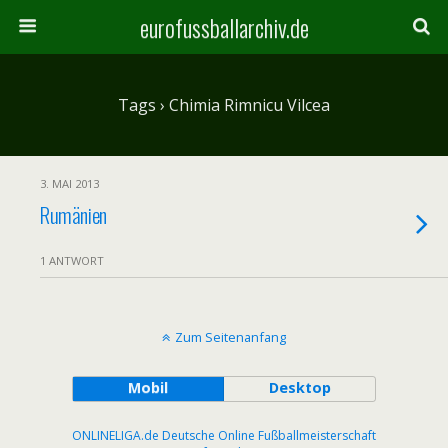
eurofussballarchiv.de
Tags › Chimia Rimnicu Vilcea
3. MAI 2013
Rumänien
1 ANTWORT
Zum Seitenanfang
Mobil
Desktop
ONLINELIGA.de Deutsche Online Fußballmeisterschaft