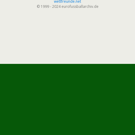
wettfreunde.net
© 1999 - 2024 eurofussballarchiv.de