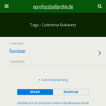
eurofussballarchiv.de
Tags › Colentina Bukarest
3. MAI 2013
Rumänien
1 ANTWORT
Zum Seitenanfang
Mobil
Desktop
ONLINELIGA.de Deutsche Online Fußballmeisterschaft