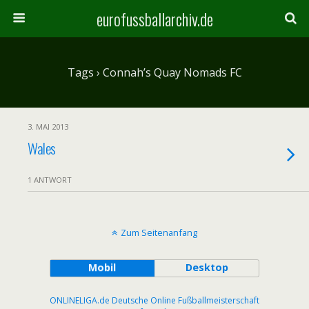
eurofussballarchiv.de
Tags › Connah’s Quay Nomads FC
3. MAI 2013
Wales
1 ANTWORT
Zum Seitenanfang
Mobil
Desktop
ONLINELIGA.de Deutsche Online Fußballmeisterschaft