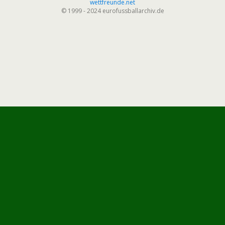
wettfreunde.net
© 1999 - 2024 eurofussballarchiv.de