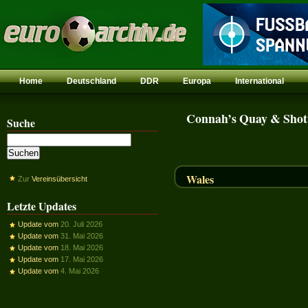
Home
Deutschland
DDR
Europa
International
Connah’s Quay & Shot
Suche
Wales
Zur
Vereinsübersicht
Letzte Updates
Update vom
20. Juli 2026
Update vom
31. Mai 2026
Update vom
18. Mai 2026
Update vom
17. Mai 2026
Update vom
4. Mai 2026