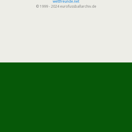
wettfreunde.net
© 1999 - 2024 eurofussballarchiv.de