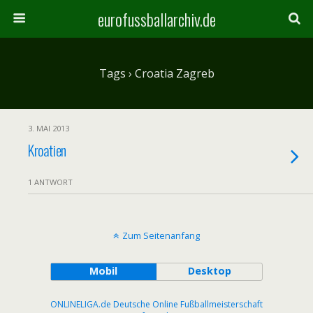
eurofussballarchiv.de
Tags › Croatia Zagreb
3. MAI 2013
Kroatien
1 ANTWORT
Zum Seitenanfang
Mobil
Desktop
ONLINELIGA.de Deutsche Online Fußballmeisterschaft