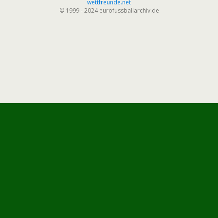
wettfreunde.net
© 1999 - 2024 eurofussballarchiv.de