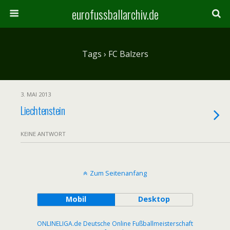
eurofussballarchiv.de
Tags › FC Balzers
3. MAI 2013
Liechtenstein
KEINE ANTWORT
Zum Seitenanfang
Mobil
Desktop
ONLINELIGA.de Deutsche Online Fußballmeisterschaft