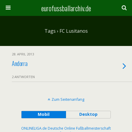
eurofussballarchiv.de
Tags › FC Lusitanos
28. APRIL 2013
Andorra
2 ANTWORTEN
Zum Seitenanfang
Mobil
Desktop
ONLINELIGA.de Deutsche Online Fußballmeisterschaft