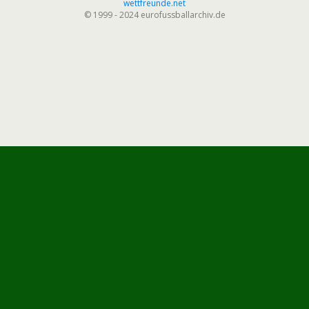
wettfreunde.net
© 1999 - 2024 eurofussballarchiv.de