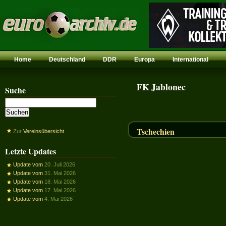
Home
Deutschland
DDR
Europa
International
FK Jablonec
Suche
Tschechien
Zur
Vereinsübersicht
Letzte Updates
Update vom
20. Juli 2026
Update vom
31. Mai 2026
Update vom
18. Mai 2026
Update vom
17. Mai 2026
Update vom
4. Mai 2026