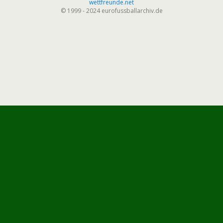
wettfreunde.net
© 1999 - 2024 eurofussballarchiv.de