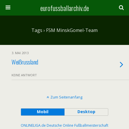
eurofussballarchiv.de
Tags › FSM MinskGomel-Team
3. MAI 2013
Weißrussland
KEINE ANTWORT
Zum Seitenanfang
Mobil
Desktop
ONLINELIGA.de Deutsche Online Fußballmeisterschaft