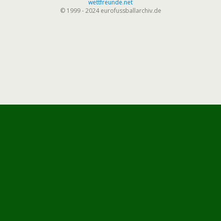
wettfreunde.net
© 1999 - 2024 eurofussballarchiv.de