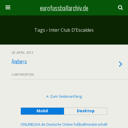
eurofussballarchiv.de
Tags › Inter Club D’Escaldes
28. APRIL 2013
Andorra
2 ANTWORTEN
Zum Seitenanfang
Mobil
Desktop
ONLINELIGA.de Deutsche Online Fußballmeisterschaft