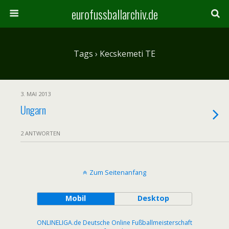
eurofussballarchiv.de
Tags › Kecskemeti TE
3. MAI 2013
Ungarn
2 ANTWORTEN
Zum Seitenanfang
Mobil
Desktop
ONLINELIGA.de Deutsche Online Fußballmeisterschaft