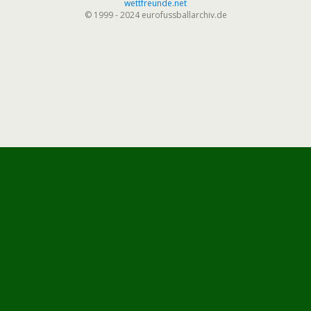
wettfreunde.net
© 1999 - 2024 eurofussballarchiv.de