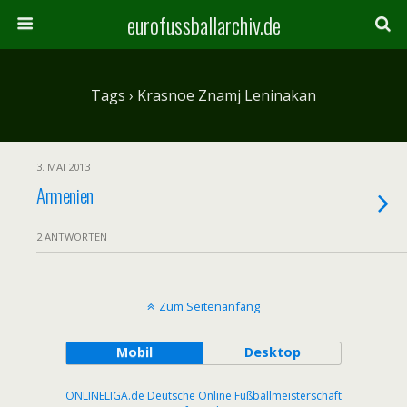
eurofussballarchiv.de
Tags › Krasnoe Znamj Leninakan
3. MAI 2013
Armenien
2 ANTWORTEN
Zum Seitenanfang
Mobil
Desktop
ONLINELIGA.de Deutsche Online Fußballmeisterschaft