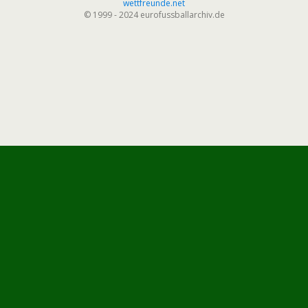
wettfreunde.net
© 1999 - 2024 eurofussballarchiv.de