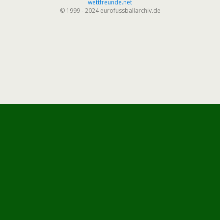
wettfreunde.net
© 1999 - 2024 eurofussballarchiv.de