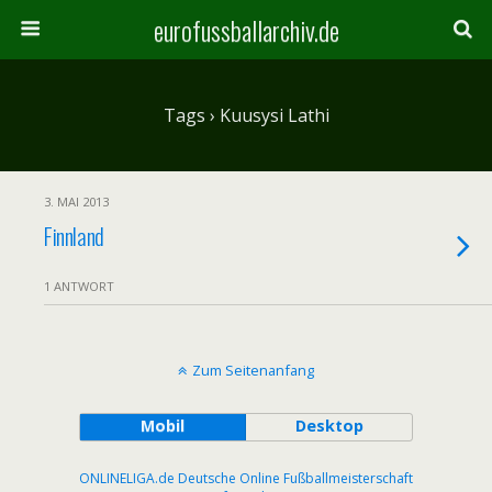
eurofussballarchiv.de
Tags › Kuusysi Lathi
3. MAI 2013
Finnland
1 ANTWORT
Zum Seitenanfang
Mobil
Desktop
ONLINELIGA.de Deutsche Online Fußballmeisterschaft