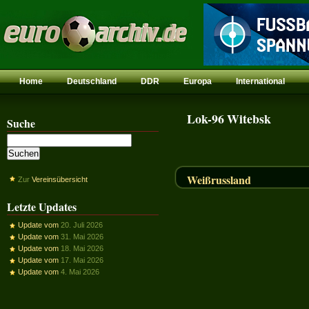
Home
Deutschland
DDR
Europa
International
Lok-96 Witebsk
Suche
Weißrussland
Zur
Vereinsübersicht
Letzte Updates
Update vom
20. Juli 2026
Update vom
31. Mai 2026
Update vom
18. Mai 2026
Update vom
17. Mai 2026
Update vom
4. Mai 2026