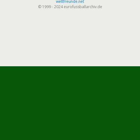
wettfreunde.net
© 1999 - 2024 eurofussballarchiv.de