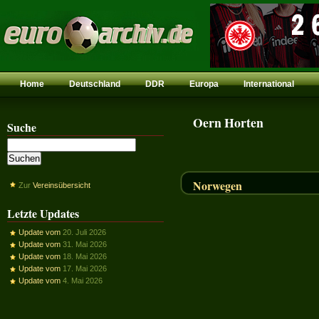
Home
Deutschland
DDR
Europa
International
Oern Horten
Suche
Norwegen
Zur
Vereinsübersicht
Letzte Updates
Update vom
20. Juli 2026
Update vom
31. Mai 2026
Update vom
18. Mai 2026
Update vom
17. Mai 2026
Update vom
4. Mai 2026