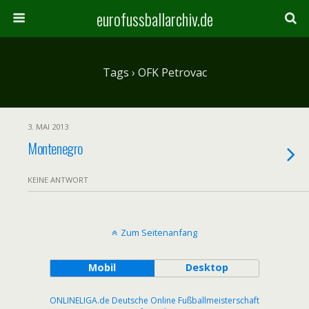
eurofussballarchiv.de
Tags › OFK Petrovac
3. MAI 2013
Montenegro
KEINE ANTWORT
Zum Seitenanfang
Mobil
Desktop
ONLINELIGA.de Deutsche Online Fußballmeisterschaft