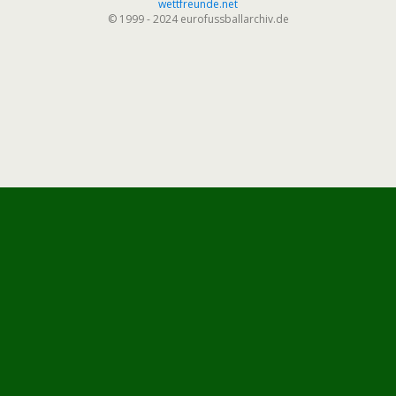
wettfreunde.net
© 1999 - 2024 eurofussballarchiv.de