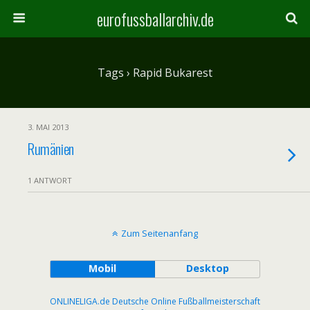
eurofussballarchiv.de
Tags › Rapid Bukarest
3. MAI 2013
Rumänien
1 ANTWORT
Zum Seitenanfang
Mobil
Desktop
ONLINELIGA.de Deutsche Online Fußballmeisterschaft