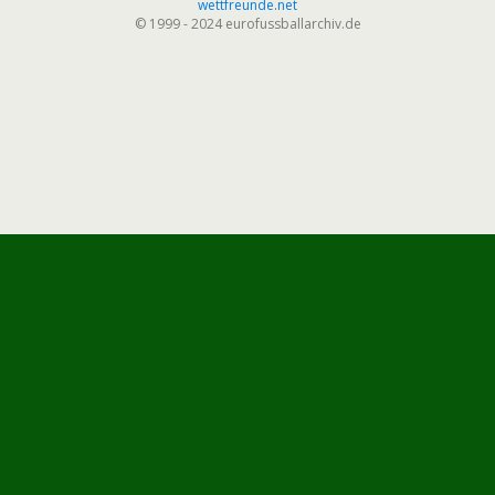
wettfreunde.net
© 1999 - 2024 eurofussballarchiv.de