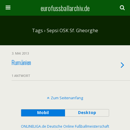
eurofussballarchiv.de
Tags › Sepsi OSK Sf. Gheorghe
3. MAI 2013
Rumänien
1 ANTWORT
Zum Seitenanfang
Mobil
Desktop
ONLINELIGA.de Deutsche Online Fußballmeisterschaft