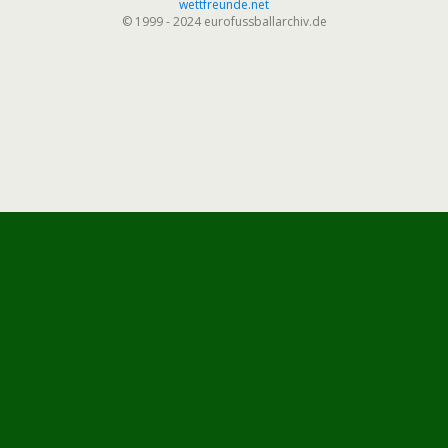
wettfreunde.net
© 1999 - 2024 eurofussballarchiv.de