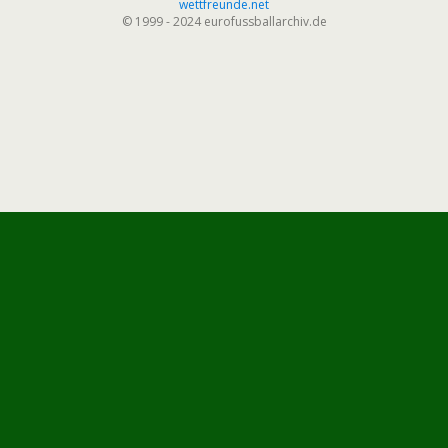
wettfreunde.net
© 1999 - 2024 eurofussballarchiv.de