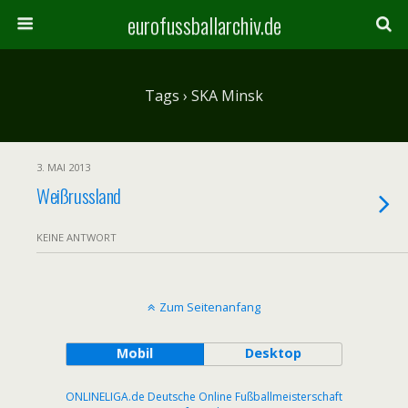
eurofussballarchiv.de
Tags › SKA Minsk
3. MAI 2013
Weißrussland
KEINE ANTWORT
Zum Seitenanfang
Mobil
Desktop
ONLINELIGA.de Deutsche Online Fußballmeisterschaft