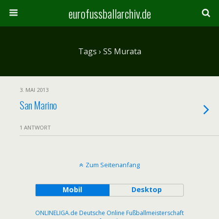
eurofussballarchiv.de
Tags › SS Murata
3. MAI 2013
San Marino
1 ANTWORT
Zum Seitenanfang
Mobil
Desktop
ONLINELIGA.de Deutsche Online Fußballmeisterschaft