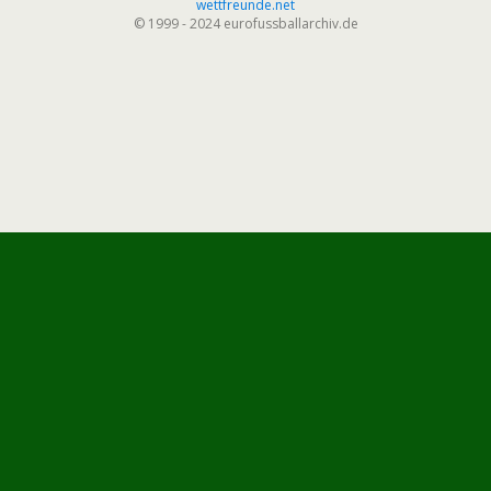
wettfreunde.net
© 1999 - 2024 eurofussballarchiv.de