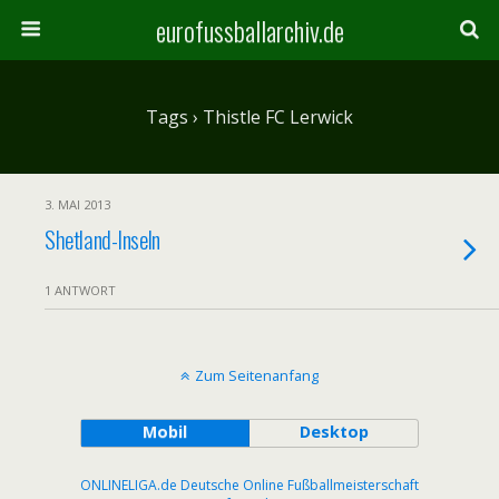
eurofussballarchiv.de
Tags › Thistle FC Lerwick
3. MAI 2013
Shetland-Inseln
1 ANTWORT
Zum Seitenanfang
Mobil
Desktop
ONLINELIGA.de Deutsche Online Fußballmeisterschaft