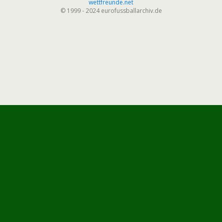
wettfreunde.net
© 1999 - 2024 eurofussballarchiv.de