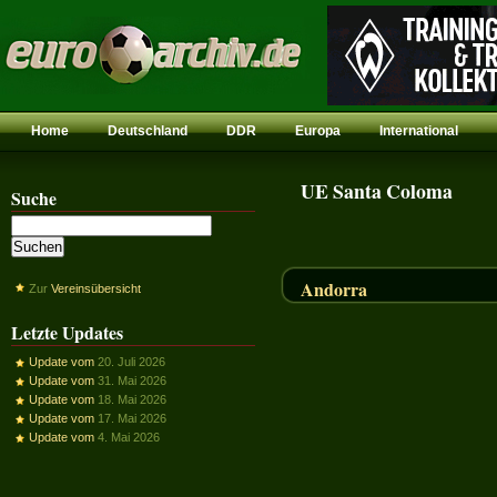
Home
Deutschland
DDR
Europa
International
UE Santa Coloma
Suche
Andorra
Zur
Vereinsübersicht
Letzte Updates
Update vom
20. Juli 2026
Update vom
31. Mai 2026
Update vom
18. Mai 2026
Update vom
17. Mai 2026
Update vom
4. Mai 2026