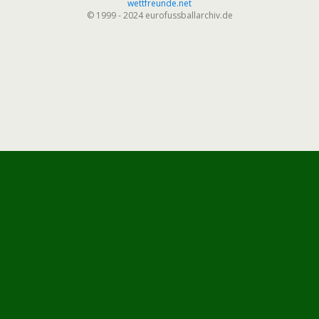
wettfreunde.net
© 1999 - 2024 eurofussballarchiv.de