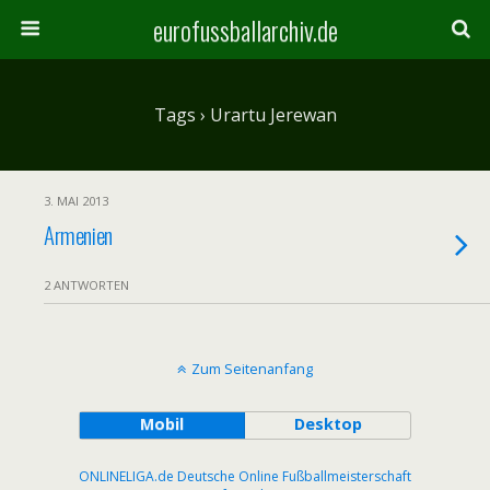
eurofussballarchiv.de
Tags › Urartu Jerewan
3. MAI 2013
Armenien
2 ANTWORTEN
Zum Seitenanfang
Mobil
Desktop
ONLINELIGA.de Deutsche Online Fußballmeisterschaft