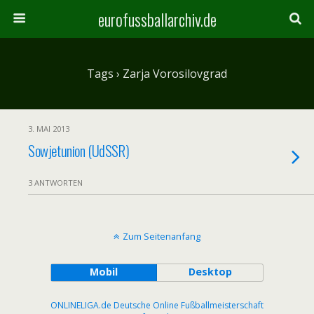
eurofussballarchiv.de
Tags › Zarja Vorosilovgrad
3. MAI 2013
Sowjetunion (UdSSR)
3 ANTWORTEN
Zum Seitenanfang
Mobil
Desktop
ONLINELIGA.de Deutsche Online Fußballmeisterschaft