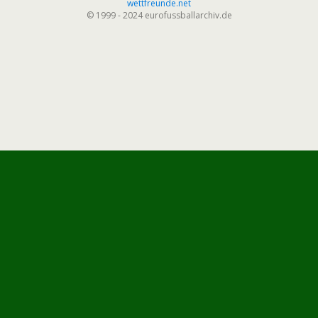
wettfreunde.net
© 1999 - 2024 eurofussballarchiv.de