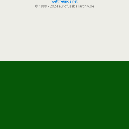
wettfreunde.net
© 1999 - 2024 eurofussballarchiv.de