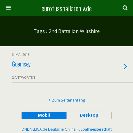
eurofussballarchiv.de
Tags › 2nd Battalion Wiltshire
3. MAI 2013
Guernsey
2 ANTWORTEN
Zum Seitenanfang
Mobil
Desktop
ONLINELIGA.de Deutsche Online Fußballmeisterschaft