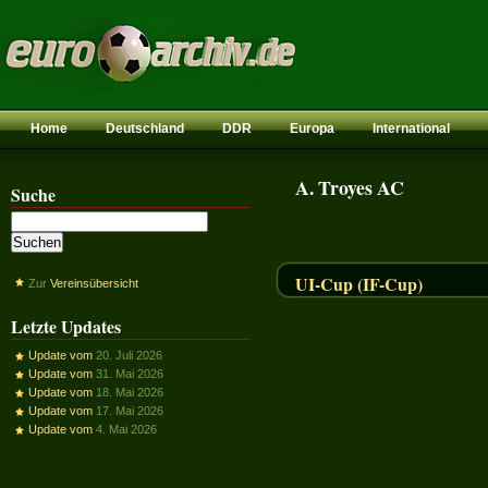
Home
Deutschland
DDR
Europa
International
A. Troyes AC
Suche
UI-Cup (IF-Cup)
Zur
Vereinsübersicht
Letzte Updates
Update vom
20. Juli 2026
Update vom
31. Mai 2026
Update vom
18. Mai 2026
Update vom
17. Mai 2026
Update vom
4. Mai 2026