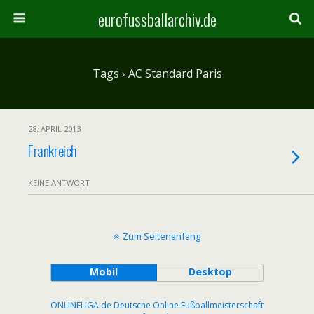
eurofussballarchiv.de
Tags › AC Standard Paris
28. APRIL 2013
Frankreich
KEINE ANTWORT
Zum Seitenanfang
Mobil
Desktop
ONLINELIGA.de Deutsche Online Fußballmeisterschaft