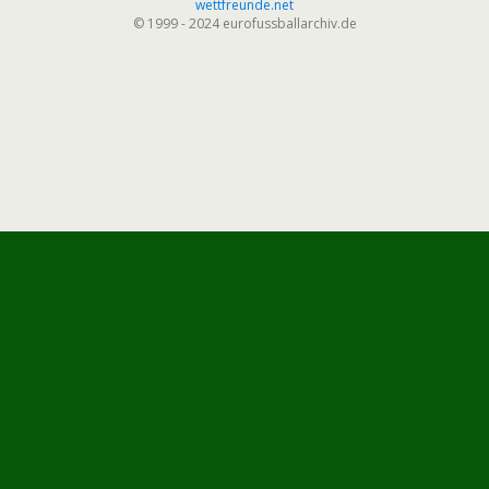
wettfreunde.net
© 1999 - 2024 eurofussballarchiv.de