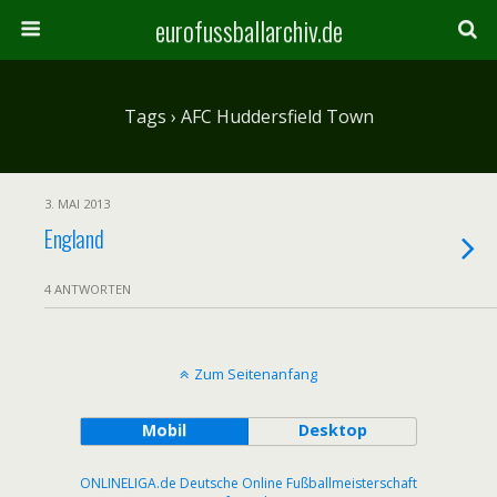
eurofussballarchiv.de
Tags › AFC Huddersfield Town
3. MAI 2013
England
4 ANTWORTEN
Zum Seitenanfang
Mobil
Desktop
ONLINELIGA.de Deutsche Online Fußballmeisterschaft