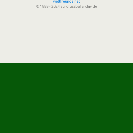
wettfreunde.net
© 1999 - 2024 eurofussballarchiv.de