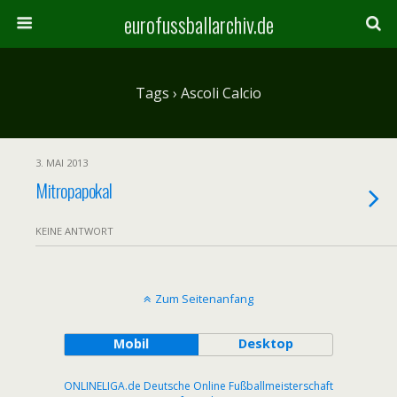
eurofussballarchiv.de
Tags › Ascoli Calcio
3. MAI 2013
Mitropapokal
KEINE ANTWORT
Zum Seitenanfang
Mobil
Desktop
ONLINELIGA.de Deutsche Online Fußballmeisterschaft