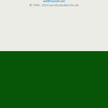
wettfreunde.net
© 1999 - 2024 eurofussballarchiv.de