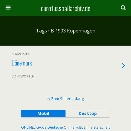
eurofussballarchiv.de
Tags › B 1903 Kopenhagen
3. MAI 2013
Dänemark
3 ANTWORTEN
Zum Seitenanfang
Mobil
Desktop
ONLINELIGA.de Deutsche Online Fußballmeisterschaft