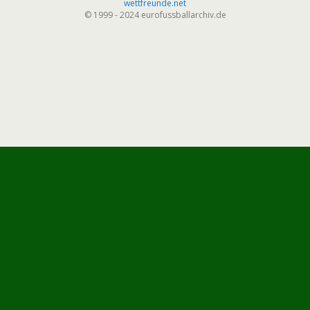
wettfreunde.net
© 1999 - 2024 eurofussballarchiv.de