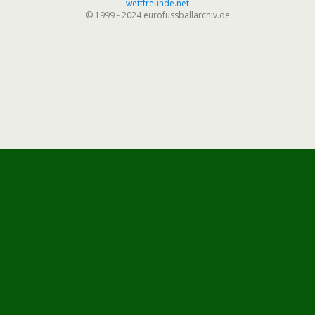
wettfreunde.net
© 1999 - 2024 eurofussballarchiv.de