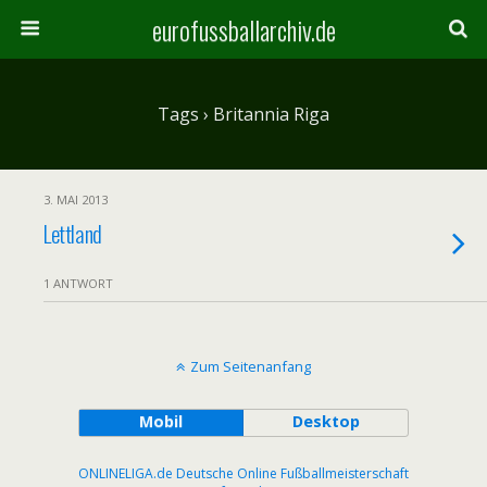
eurofussballarchiv.de
Tags › Britannia Riga
3. MAI 2013
Lettland
1 ANTWORT
Zum Seitenanfang
Mobil
Desktop
ONLINELIGA.de Deutsche Online Fußballmeisterschaft