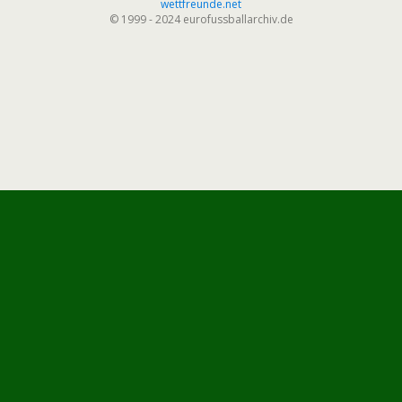
wettfreunde.net
© 1999 - 2024 eurofussballarchiv.de