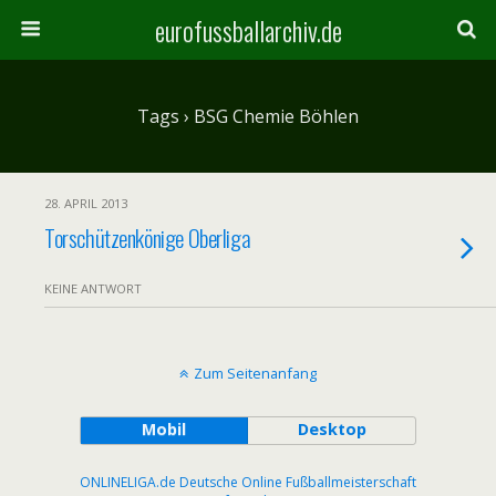
eurofussballarchiv.de
Tags › BSG Chemie Böhlen
28. APRIL 2013
Torschützenkönige Oberliga
KEINE ANTWORT
Zum Seitenanfang
Mobil
Desktop
ONLINELIGA.de Deutsche Online Fußballmeisterschaft