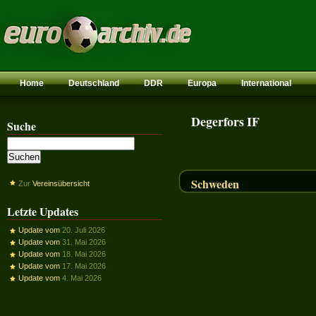
Home
Deutschland
DDR
Europa
International
Degerfors IF
Suche
Schweden
Zur
Vereinsübersicht
Letzte Updates
Update vom
20. Juli 2026
Update vom
31. Mai 2026
Update vom
18. Mai 2026
Update vom
17. Mai 2026
Update vom
4. Mai 2026