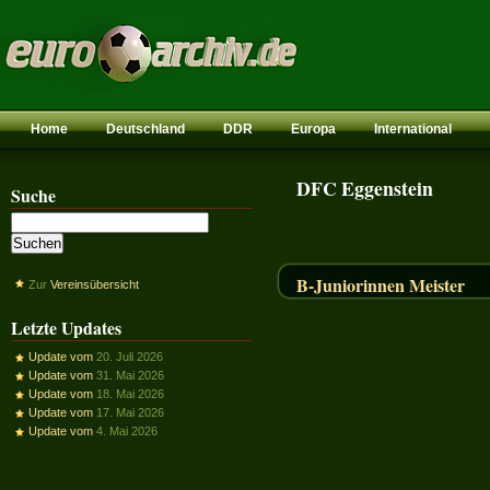
Home
Deutschland
DDR
Europa
International
DFC Eggenstein
Suche
B-Juniorinnen Meister
Zur
Vereinsübersicht
Letzte Updates
Update vom
20. Juli 2026
Update vom
31. Mai 2026
Update vom
18. Mai 2026
Update vom
17. Mai 2026
Update vom
4. Mai 2026