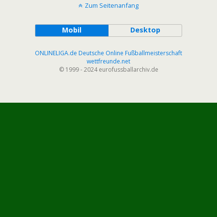
Zum Seitenanfang
Mobil
Desktop
ONLINELIGA.de Deutsche Online Fußballmeisterschaft
wettfreunde.net
© 1999 - 2024 eurofussballarchiv.de