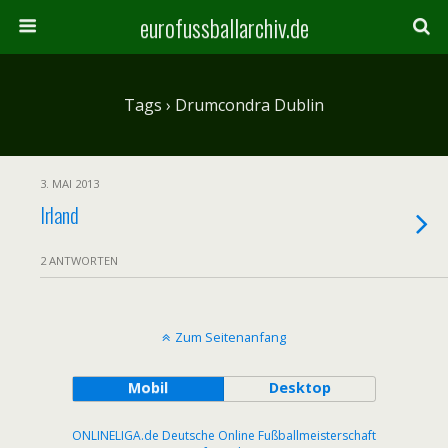
eurofussballarchiv.de
Tags › Drumcondra Dublin
3. MAI 2013
Irland
2 ANTWORTEN
Zum Seitenanfang
Mobil
Desktop
ONLINELIGA.de Deutsche Online Fußballmeisterschaft