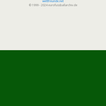
wettfreunde.net
© 1999 - 2024 eurofussballarchiv.de