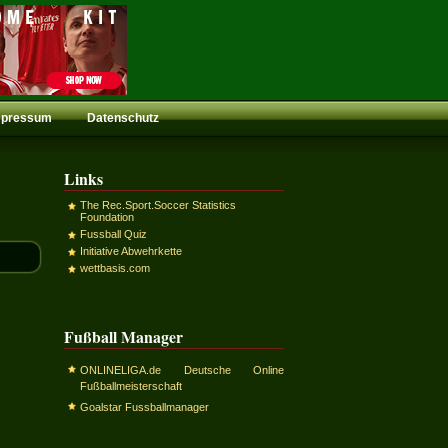
mpressum
Datenschutz
Links
The Rec.Sport.Soccer Statistics
Foundation
Fussball Quiz
Initiative Abwehrkette
wettbasis.com
Fußball Manager
ONLINELIGA.de Deutsche Online
Fußballmeisterschaft
Goalstar Fussballmanager