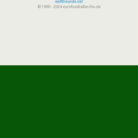
wettfreunde.net
© 1999 - 2024 eurofussballarchiv.de