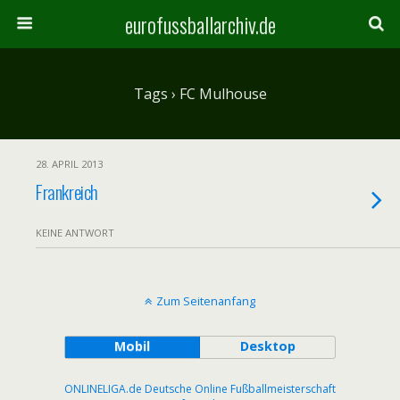
eurofussballarchiv.de
Tags › FC Mulhouse
28. APRIL 2013
Frankreich
KEINE ANTWORT
Zum Seitenanfang
Mobil
Desktop
ONLINELIGA.de Deutsche Online Fußballmeisterschaft