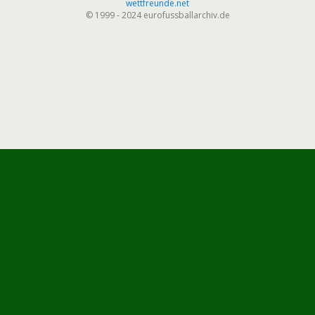
wettfreunde.net
© 1999 - 2024 eurofussballarchiv.de