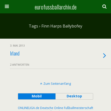
eurofussballarchiv.de
Tags › Finn Harps Ballybofey
3. MAI 2013
Irland
2 ANTWORTEN
Zum Seitenanfang
Mobil
Desktop
ONLINELIGA.de Deutsche Online Fußballmeisterschaft