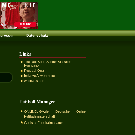
mpressum
Datenschutz
Links
The Rec.Sport.Soccer Statistics
Foundation
Fussball Quiz
Initiative Abwehrkette
wettbasis.com
Fußball Manager
ONLINELIGA.de Deutsche Online
Fußballmeisterschaft
Goalstar Fussballmanager