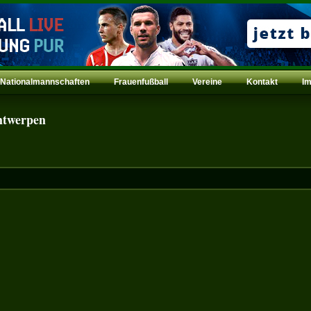
Nationalmannschaften
Frauenfußball
Vereine
Kontakt
I
ntwerpen