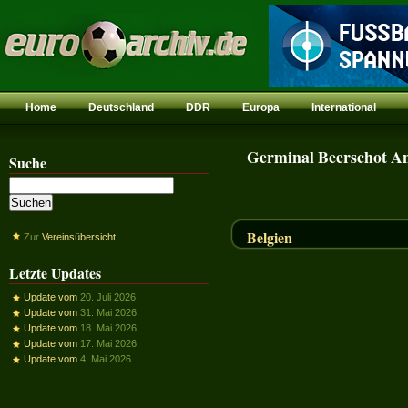
Home
Deutschland
DDR
Europa
International
Germinal Beerschot A
Suche
Belgien
Zur
Vereinsübersicht
Letzte Updates
Update vom
20. Juli 2026
Update vom
31. Mai 2026
Update vom
18. Mai 2026
Update vom
17. Mai 2026
Update vom
4. Mai 2026