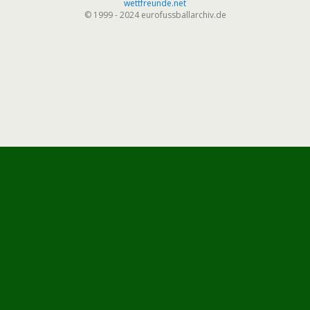
wettfreunde.net
© 1999 - 2024 eurofussballarchiv.de