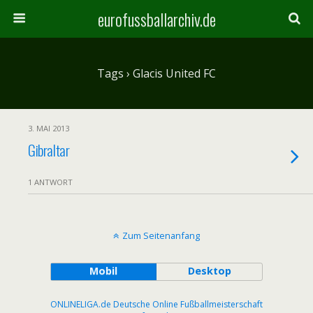
eurofussballarchiv.de
Tags › Glacis United FC
3. MAI 2013
Gibraltar
1 ANTWORT
Zum Seitenanfang
Mobil
Desktop
ONLINELIGA.de Deutsche Online Fußballmeisterschaft