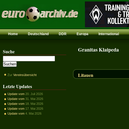
Home
Deutschland
DDR
Europa
International
Granitas Klaipeda
Suche
Litauen
Zur
Vereinsübersicht
Letzte Updates
Update vom
20. Juli 2026
Update vom
31. Mai 2026
Update vom
18. Mai 2026
Update vom
17. Mai 2026
Update vom
4. Mai 2026